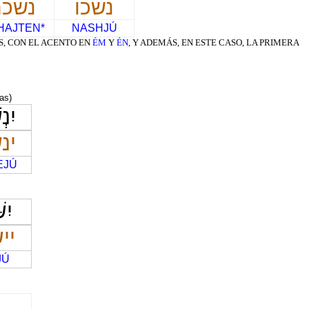
נשכו
נשכת
HAJTEN*
NASHJÚ
, CON EL ACENTO EN
ÉM
Y
ÉN
, Y ADEMÁS, EN ESTE CASO, LA PRIMERA
(as)
יִנְ
ינ
EJÚ
יִש
יי
JÚ