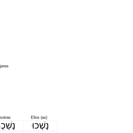
jeres
sotras
Ellos (as)
נָשְׁכוּ
נָשַׁכְת