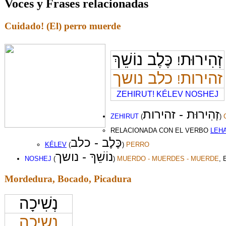
Voces y Frases relacionadas
Cuidado! (El) perro muerde
זְהִירוּת
כֶּלֶב נוֹשֵׁךְ
!
זהירות
כלב נושך
!
ZEHIRUT! KÉLEV NOSHEJ
זְהִירוּת - זהירות
ZEHIRUT
(
)
RELACIONADA CON EL VERBO
LEH
כֶּלֶב -
כלב
KÉLEV
(
)
PERRO
נוֹשֵׁךְ - נושך
NOSHEJ
(
)
MUERDO - MUERDES - MUERDE
,
Mordedura, Bocado, Picadura
נְשִׁיכָה
נשיכה