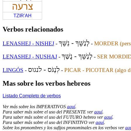
צרעה
TZIR'AH
Verbos relacionados
לְנַשֵּׁךְ - נִשֵּׁךְ
LENASHEJ - NISHEJ
-
-
MORDER (persona
לְנַשֵּׁךְ - נֻשַּׁךְ
LENASHEJ - NUSHAJ
-
-
SER MORDIDO (
לִנְגֹּס - לנגוס
LINGÓS
-
-
PICAR - PICOTEAR (algo
Mas sobre los verbos hebreos
Listado Completo de verbos
Ver más sobre los IMPERATIVOS
aquí
.
Para saber más sobre el uso del PRESENTE ver
aquí
.
Para saber más sobre el uso del FUTURO hebreo ver
aquí
.
Para saber más sobre el uso del INFINITIVO ver
aquí
.
Sobre los pronombres y los sufijos pronominales en los verbos ver
aq