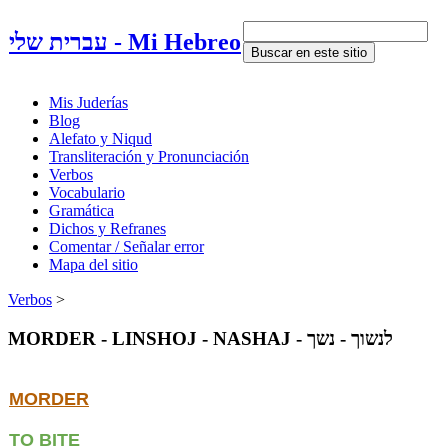
Mi Hebreo - עברית שלי
Mis Juderías
Blog
Alefato y Niqud
Transliteración y Pronunciación
Verbos
Vocabulario
Gramática
Dichos y Refranes
Comentar / Señalar error
Mapa del sitio
Verbos
‎ > ‎
MORDER - LINSHOJ - NASHAJ - לנשוך - נשך
MORDER
TO BITE