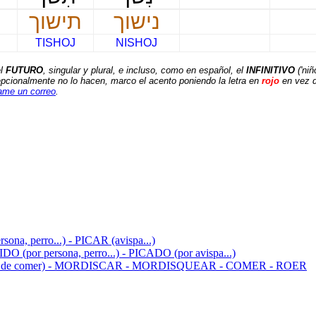
נישוך
תישוך
TISHOJ
NISHOJ
el
FUTURO
, singular y plural, e incluso, como en español, el
INFINITIVO
('niñ
epcionalmente no lo hacen, marco el acento poniendo la letra en
rojo
en vez 
ame un correo
.
לְנַשֵּׁךְ - - MORDER (persona, perro...) - PICAR (avispa...)
לְנַשֵּׁךְ - נֻשּׁ - SER MORDIDO (por persona, perro...) - PICADO (por avispa...)
AR - PICOTEAR (algo de comer) - MORDISCAR - MORDISQUEAR - COMER - ROER