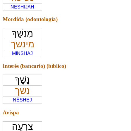
NESHIJAH
Mordida (odontología)
מִנְשָׁךְ
מינשך
MINSHAJ
Interés (bancario) (bíblico)
נֶשֶׁךְ
נשך
NÉSHEJ
Avispa
צִרְעָה