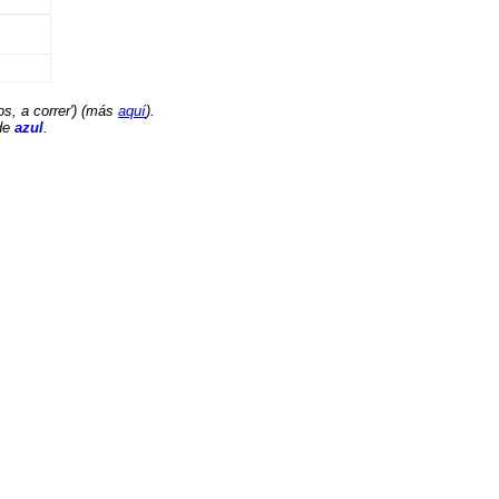
os, a correr') (más
aquí
).
de
azul
.