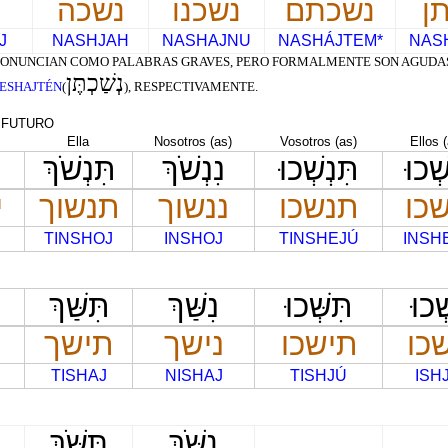
ן
נשכתם
נשכנו
נשכה
J
NASHJAH
NASHAJNU
NASHÁJTEM*
NAS
 PRONUNCIAN COMO PALABRAS GRAVES, PERO FORMALMENTE SON AGUDAS
נְשַׁכְתֶּן
ESHAJTÉN
(
), RESPECTIVAMENTE.
FUTURO
Ella
Nosotros (as)
Vosotros (as)
Ellos 
שְׁכוּ
תִּנְשְׁכוּ
נִנְשֹׁךְ
תִּנְשֹׁךְ
שכו
תנשכו
ננשוך
תנשוך
י
TINSHOJ
INSHOJ
TINSHEJÚ
INSH
ְּׁכוּ
תִּשְּׁכוּ
נִשַּׁךְ
תִּשַּׁךְ
שכו
תישכו
נישך
תישך
TISHAJ
NISHAJ
TISHJÚ
ISH
נִשֹּׁךְ
תִּשֹּׁךְ