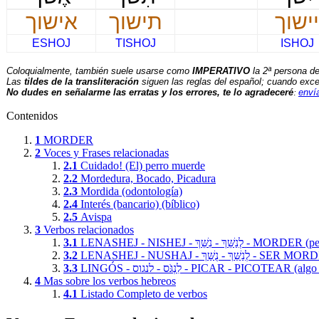
יישוך
תישוך
אישוך
ESHOJ
TISHOJ
ISHOJ
Coloquialmente, también suele usarse como
IMPERATIVO
la
2ª persona d
Las
tildes de la transliteración
siguen las reglas del español; cuando exc
No dudes en señalarme las erratas y los errores, te lo agradeceré
:
enví
Contenidos
1
MORDER
2
Voces y Frases relacionadas
2.1
Cuidado! (El) perro muerde
2.2
Mordedura, Bocado, Picadura
2.3
Mordida (odontología)
2.4
Interés (bancario) (bíblico)
2.5
Avispa
3
Verbos relacionados
3.1
LENASHEJ - NISHEJ -  נִשֵּׁךְ
3.2
LENASHEJ - NUSHAJ - ַךְ
3.3
LINGÓS - לִנְגֹּס - לנגוס - PIC
4
Mas sobre los verbos hebreos
4.1
Listado Completo de verbos