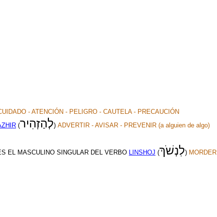
CUIDADO - ATENCIÓN - PELIGRO - CAUTELA - PRECAUCIÓN
לְהַזְהִיר
AZHIR
(
)
ADVERTIR - AVISAR - PREVENIR (a alguien de algo)
לִנְשֹׁךְ
 ES EL MASCULINO SINGULAR DEL VERBO
LINSHOJ
(
)
MORDER