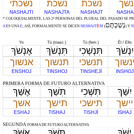
נשך
נשכת
נשכת
נשכתי
NASHAJTI
NASHAJTA
NASHAJT
NASHA
* COLOQUIALMENTE, LAS 2ª PERSONAS DEL PLURAL DEL PASADO SE
נְשַׁכְתֶּם
A
ES UNA
E
; ASÍ, FORMALMENTE SE DICEN
NESHAJT
É
M
(
) Y
N
Yo
Tú (masc.)
Tú (fem.)
Él / Ello
יִנְשֹׁךְ
תִּנְשְׁכִי
תִּנְשֹׁךְ
אֶנְשֹׁךְ
נשוך
תנשכי
תנשוך
אנשוך
ENSHOJ
TINSHOJ
TINSHEJÍ
INSHOJ
PRIMERA FORMA DE FUTURO ALTERNATIVA
יִשַּׁךְ
תִּשְּׁכִי
תִּשַּׁךְ
אֶשַּׁךְ
יישך
תישכי
תישך
אשך
ESHAJ
TISHAJ
TISHJÍ
ISHAJ
SEGUNDA
FORMA DE FUTURO ALTERNATIVA
יִשֹּׁךְ
תִּשֹּׁךְ
אֶשֹּׁךְ