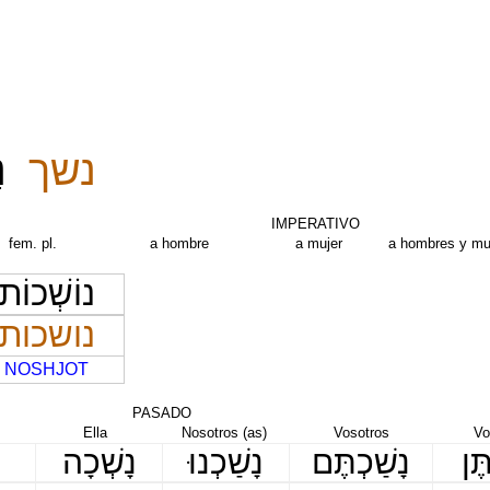
נשך
נ
IMPERATIVO
fem. pl.
a hombre
a mujer
a hombres y mu
נוֹשְׁכוֹת
נושכות
NOSHJOT
SADO
Ella
Nosotros (as)
Vosotros
Vo
ֶּן
נָשַׁכְתֶּם
נָשַׁכְנוּ
נָשְׁכָה