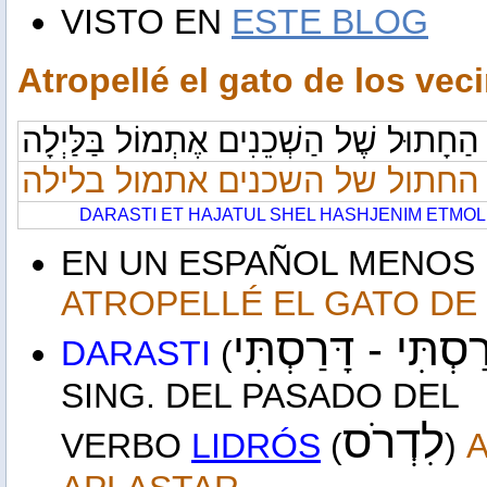
VISTO EN
ESTE BLOG
Atropellé el gato de los vec
 הַחָתוּל שֶׁל הַשְׁכֵנִים אֶתְמוֹל בַּלַּיְלָה
החתול של השכנים אתמול בלילה
DARASTI ET HAJATUL SHEL HASHJENIM ETMOL
EN UN ESPAÑOL MENOS L
ATROPELLÉ EL GATO DE
ָּרַסְתִּי
דָּרַסְתִּי
DARASTI
(
SING. DEL PASADO DEL
לִדְרֹס
VERBO
LIDRÓS
(
)
A