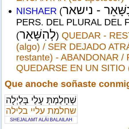
נִשָּׁאֵר 
נישאר
NISHAER
(
PERS. DEL PLURAL DEL
לְהִשָּׁאֵר
(
)
QUEDAR - RES
(algo) / SER DEJADO AT
restante) - ABANDONAR 
QUEDARSE EN UN SITIO (es
Que anoche soñaste conmi
שְׁחָלַמְתְּ עָלַי בָּלַיְלָה
שחלמת עליי בלילה
SHEJALAMT ALÁI BALAILAH