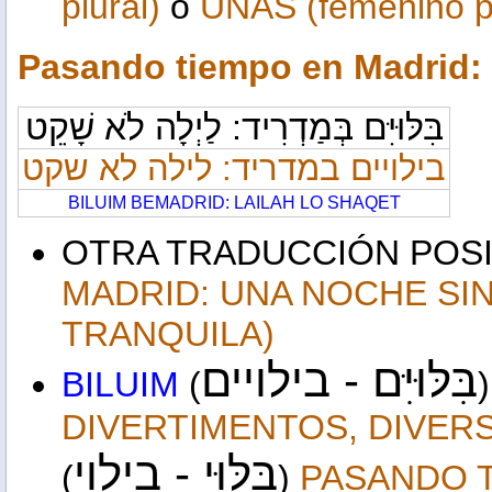
plural)
o
UNAS (femenino pl
Pasando tiempo en Madrid: 
בִּלּוּיִּם בְּמַדְרִיד: לַיְלָה לֹא שָׁקֵט
בילויים במדריד: לילה לא שקט
BILUIM BEMADRID: LAILAH LO SHAQET
OTRA TRADUCCIÓN POS
MADRID: UNA NOCHE SI
TRANQUILA)
בִּלּוּיִּם - בילויים
BILUIM
(
DIVERTIMENTOS, DIVER
בִּלּוּי - בילוי
(
)
PASANDO T