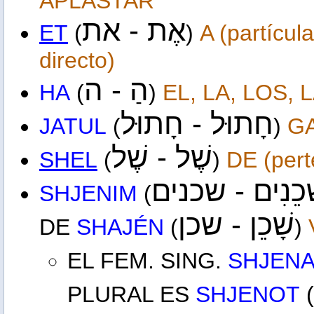
APLASTAR
אֶת -
את
ET
(
)
A (partícul
directo)
הַ -
ה
HA
(
)
EL, LA, LOS, L
חָתוּל -
חָתוּל
JATUL
(
)
G
שֶׁל -
שֶׁל
SHEL
(
)
DE (pert
ְכֵנִים - שכנים
SHJENIM
(
שָׁכֵן - שכן
DE
SHAJÉN
(
)
EL FEM. SING.
SHJEN
PLURAL ES
SHJENOT
(