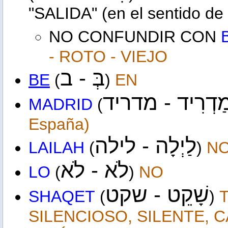
"SALIDA" (en el sentido de S
NO CONFUNDIR CON
- ROTO - VIEJO
בְּ -
ב
BE
(
)
EN
מַדְרִיד 
מדריד
MADRID
(
España)
לַיְלָה - לילה
LAILAH
(
)
N
לֹא -
לֹא
LO
(
)
NO
שָׁקֵט - שקט
SHAQET
(
)
SILENCIOSO, SILENTE, 