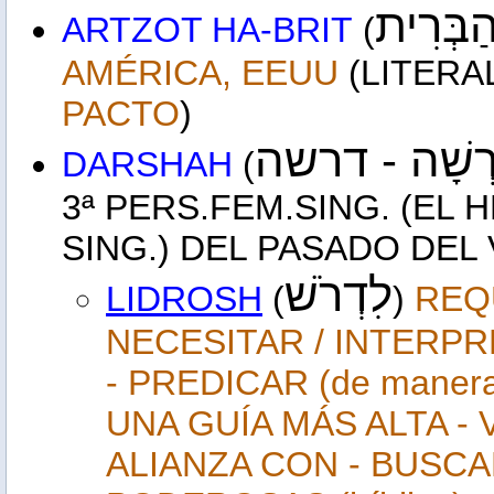
ַבְּרִית
ARTZOT HA-BRIT
(
AMÉRICA, EEUU
(LITERA
PACTO
)
ָרְשָׁה - דרשה
DARSHAH
(
3ª PERS.FEM.SING. (EL
SING.) DEL PASADO DE
לִדְרֹשׁ
LIDROSH
(
)
REQ
NECESITAR / INTERPR
- PREDICAR (de manera
UNA GUÍA MÁS ALTA -
ALIANZA CON - BUSCA