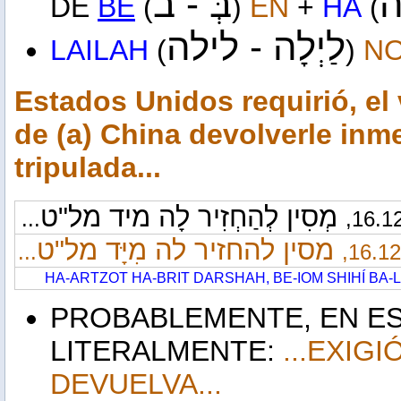
בְּ -
ב
DE
BE
(
)
EN
+
HA
(
לַיְלָה - לילה
LAILAH
(
)
N
Estados Unidos requirió, el 
de (a) China devolverle inm
tripulada...
מְסִין לְהַחְזִיר לָה מיד מל"ט
...
16.12
מסין להחזיר לה מִיָּד מל"ט
...
16.12,
HA-ARTZOT HA-BRIT DARSHAH, BE-IOM SHIHÍ BA-LA
PROBABLEMENTE, EN ES
LITERALMENTE:
...EXIGIÓ
DEVUELVA...