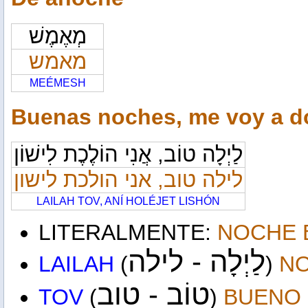
מְאֶמֶשׁ
מאמש
MEÉMESH
Buenas noches, me voy a d
לַיְלָה טוֹב, אֲנִי הוֹלֶכֶת לִישׁוֹן
לילה טוב, אני הולכת לישון
LAILAH TOV, ANÍ HOLÉJET LISHÓN
LITERALMENTE:
NOCHE 
לַיְלָה - לילה
LAILAH
(
)
N
טוֹב - טוב
TOV
(
)
BUENO