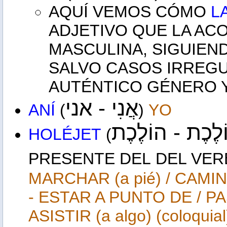
AQUÍ VEMOS CÓMO
L
ADJETIVO QUE LA AC
MASCULINA, SIGUIEN
SALVO CASOS IRREGU
AUTÉNTICO GÉNERO Y
אֲנִי - אני
ANÍ
(
)
YO
לֶכֶת - הוֹלֶכֶת
HOLÉJET
(
PRESENTE DEL
DEL VE
MARCHAR (a pié) / CAMI
- ESTAR A PUNTO DE / P
ASISTIR (a algo) (coloquial