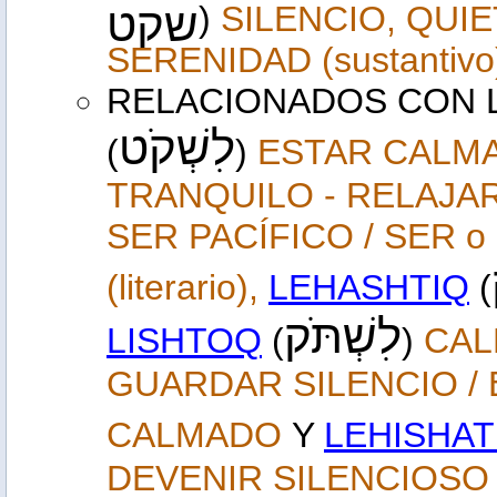
שקט
)
SILENCIO, QUIE
SERENIDAD (sustantivo
RELACIONADOS CON 
לִשְׁקֹט
(
)
ESTAR CALMA
TRANQUILO - RELAJARSE
SER PACÍFICO / SER
(literario)
,
LEHASHTIQ
(
לִשְׁתֹּק
LISHTOQ
(
)
CAL
GUARDAR SILENCIO / 
CALMADO
Y
LEHISHA
DEVENIR SILENCIOSO