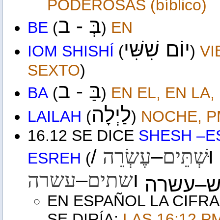
PODEROSAS (bíblico)
בְּ -
ב
BE
(
)
EN
יוֹם שִׁשִּׁי
IOM SHISHÍ
(
)
VI
SEXTO
)
בַּ -
ב
BA
(
)
EN EL, EN LA,
לַיְלָה
LAILAH
(
)
NOCHE, P
16.12 SE DICE
SHESH –E
/
–
ּ
שְׁתֵּים
עֶשְׂרֵה
ESREH
(
–
ו
שתים
עשרה
ש–עשרה
EN ESPAÑOL LA CIFRA
SE DIRÍA:
LAS 16:12 P