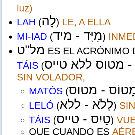
luz)
לָה
LAH
(
)
LE, A ELLA
מִיָּד - מיד
MI-IAD
(
)
INME
מל"ט
ES EL ACRÓNIMO
יס
מטוס ללא טייס
TÁIS
(
SIN VOLADOR
,
ָטוֹס - מטוס
MATÓS
(
לְלֹא - ללא
LELÓ
(
)
SI
טַיִס -
טייס
TÁIS
(
)
VUE
QUE CUANDO ES
AÉR