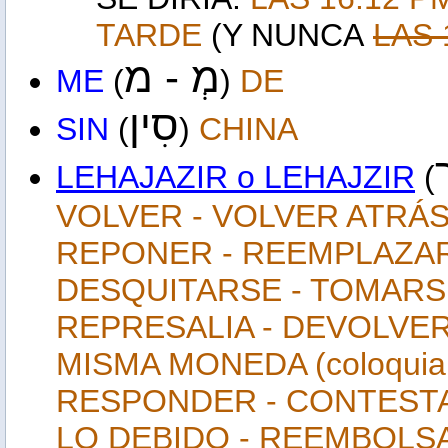
TARDE
(Y NUNCA
LAS 
מְ -
מ
ME
(
)
DE
סִין
SIN
(
)
CHINA
ר
LEHAJAZIR o LEHAJZIR
(
VOLVER - VOLVER ATRÁS
REPONER - REEMPLAZAR 
DESQUITARSE - TOMARS
REPRESALIA - DEVOLVER
MISMA MONEDA (coloquia
RESPONDER - CONTESTAR (
LO DEBIDO - REEMBOLSA