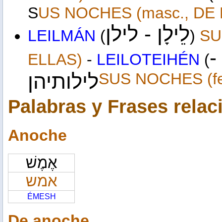
S
US
NOCHES
(masc., DE
לֵילָן - לילן
LEIL
MÁN
(
)
S
ֶן
ELLAS)
-
LEIL
O
TEIHÉN
(
לילותיהן
SUS
NOCHES
(f
Palabras y Frases rela
Anoche
אֶמֶשׁ
אמש
ÉMESH
De anoche