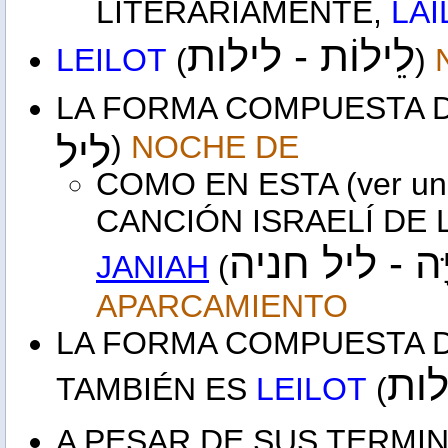
LITERARIAMENTE,
LÁI
לֵילוֹת - לילות
LEILOT
(
)
LA FORMA COMPUESTA 
ליל
)
NOCHE DE
COMO EN ESTA (ver un
CANCIÓN ISRAELÍ DE 
ִיָּה
ליל חניה
JANIAH
(
APARCAMIENTO
LA FORMA COMPUESTA 
ילות
TAMBIÉN ES
LEILOT
(
A PESAR DE SUS TERMI