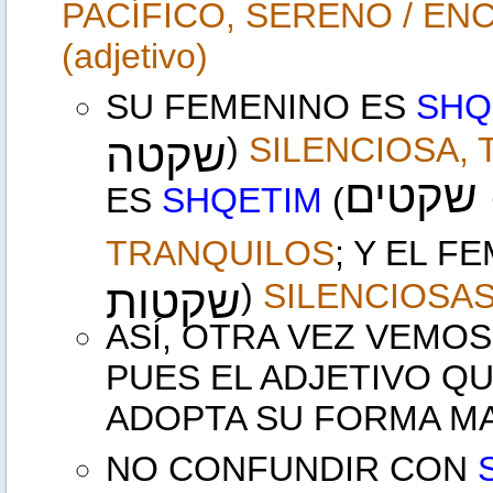
PACÍFICO, SERENO / ENC
(adjetivo)
SU FEMENINO ES
SHQ
שקטה
)
SILENCIOSA,
 - שקטים
ES
SHQETIM
(
TRANQUILOS
; Y EL FE
שקטות
)
SILENCIOSAS
ASÍ, OTRA VEZ VEMOS
PUES EL ADJETIVO Q
ADOPTA SU FORMA M
NO CONFUNDIR CON