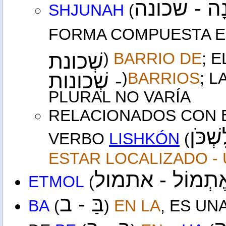
ּנָה - שכונה
SHJUNAH
(
FORMA COMPUESTA 
שְׁכונת
)
BARRIO DE
; 
- שְׁכונות
)
BARRIOS
; 
PLURAL NO VARÍA
RELACIONADOS CON 
שְׁכֹּן
VERBO
LISHKÓN
(
ESTAR LOCALIZADO -
אֶתְמוֹל 
אתמול
ETMOL
(
בַּ -
ב
BA
(
)
EN LA
, ES U