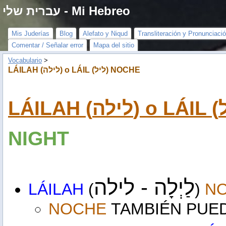
Mi Hebreo - עברית שלי
Mis Juderías
Blog
Alefato y Niqud
Transliteración y Pronunciaci
Comentar / Señalar error
Mapa del sitio
Vocabulario
‎ > ‎
LÁILAH (לילה) o LÁIL (ליל) NOCHE
NIGHT
לַיְלָה - לילה
LÁILAH
(
)
N
NOCHE
TAMBIÉN PUED