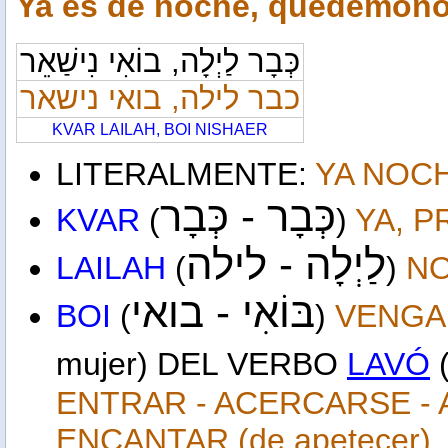
Ya es de noche, quedémono
כְּבָר לַיְלָה, בוֹאִי נִישַׁאֵר
כבר לילה, בואי נישאר
KVAR LAILAH, BOI NISHAER
LITERALMENTE:
YA NOC
כְּבָר -
כְּבָר
KVAR
(
)
YA, 
לַיְלָה - לילה
LAILAH
(
)
N
בּוֹאִי -
בואי
BOI
(
)
VENGA
mujer) DEL VERBO
LAVÓ
ENTRAR - ACERCARSE - 
ENCANTAR (de apetecer)