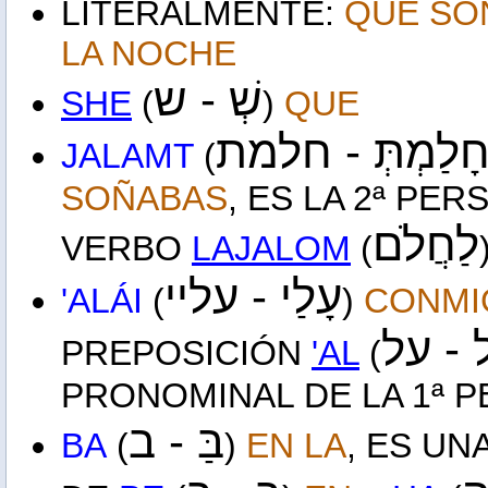
LITERALMENTE:
QUE SOÑ
LA NOCHE
שְׁ - ש
SHE
(
)
QUE
חָלַמְתְּ 
חלמת
JALAMT
(
SOÑABAS
, ES LA 2ª PER
לַחֲלֹם
VERBO
LAJALOM
(
עָלַי -
עליי
'ALÁI
(
)
CONMI
ל - על
PREPOSICIÓN
'AL
(
PRONOMINAL DE LA 1ª PE
בַּ -
ב
BA
(
)
EN LA
, ES U