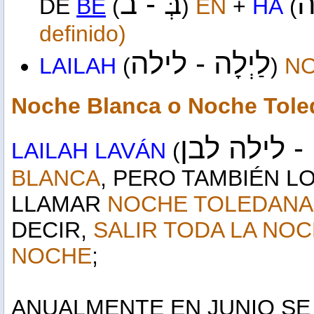
בְּ -
ב
DE
BE
(
)
EN
+
HA
(
definido)
לַיְלָה - לילה
LAILAH
(
)
N
Noche Blanca o Noche Tole
ָן - לילה לבן
LAILAH LAVÁN
(
BLANCA
, PERO TAMBIÉN L
LLAMAR
NOCHE TOLEDAN
DECIR,
SALIR TODA LA NOC
NOCHE
;
ANUALMENTE EN JUNIO SE 