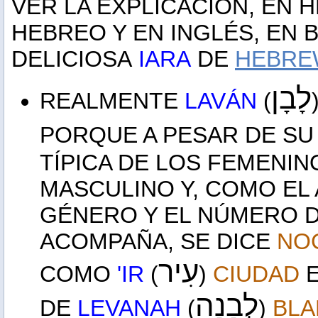
VER LA EXPLICACIÓN, EN 
HEBREO Y EN INGLÉS, EN 
DELICIOSA
IARA
DE
HEBRE
לָבָן
REALMENTE
LAVÁN
(
PORQUE A PESAR DE SU
TÍPICA DE LOS FEMENIN
MASCULINO Y, COMO EL 
GÉNERO Y EL NÚMERO D
ACOMPAÑA, SE DICE
NO
עִיר
COMO
'IR
(
)
CIUDAD
E
לְבָנָה
DE
LEVANAH
(
)
BLA