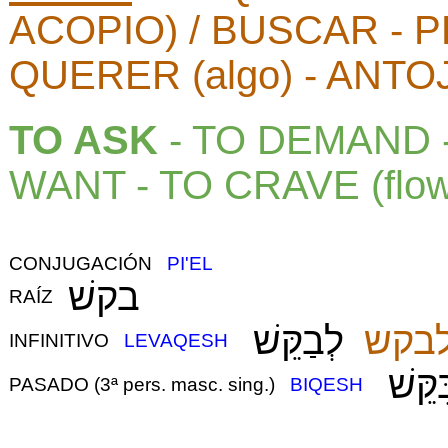
ACOPIO) / BUSCAR - PE
QUERER (algo) - ANTOJAR
TO ASK
 - TO DEMAND -
WANT - TO CRAVE (flow
CONJUGACIÓN
PI'EL
בקשׁ
RAÍZ
בקש
לְבַקֵּשׁ
INFINITIVO
LEVAQESH
ִקֵּשׁ
PASADO (3ª pers. masc. sing.)
BIQESH