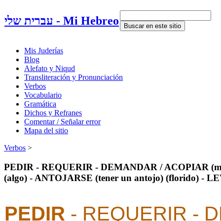
Mi Hebreo - עברית שלי
Mis Juderías
Blog
Alefato y Niqud
Transliteración y Pronunciación
Verbos
Vocabulario
Gramática
Dichos y Refranes
Comentar / Señalar error
Mapa del sitio
Verbos
‎ > ‎
PEDIR - REQUERIR - DEMANDAR / ACOPIAR (más
PEDIR
 - REQUERIR - 