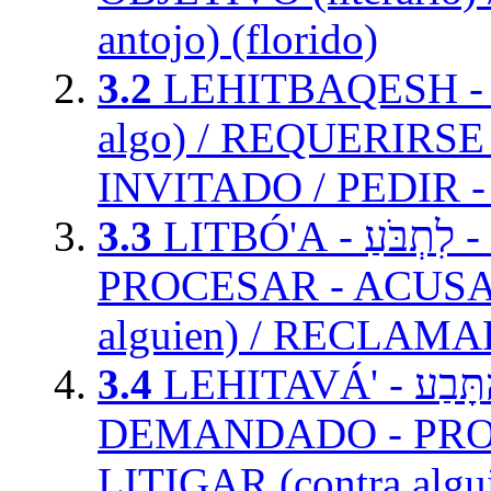
antojo) (florido)
3.2
LEHITBAQESH - לְהִתְבַּקֵּשׁ - SER PEDIDO - REQUERIDO (hace
algo) / REQUERIRS
INVITADO / PEDIR -
3.3
LITBÓ'A - לִתְבֹּעַ - DEMANDAR - REQUERIR / DEMANDAR -
PROCESAR - ACUSAR (
alguien) / RECLAMAR
3.4
LEHITAVÁ' - לְהִתָּבַע - SER DEMANDADO - REQUERIDO /
DEMANDADO - PROCE
LITIGAR (contra alg