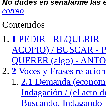
No dudes en señalarme las er
correo
.
Contenidos
1
PEDIR - REQUERIR 
ACOPIO) / BUSCAR - P
QUERER (algo) - ANTOJA
2
Voces y Frases relacio
2.1
Demanda (economía
Indagación / (el acto 
Buscando, Indagando