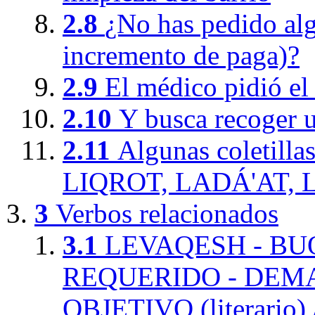
2.8
¿No has pedido alg
incremento de paga)?
2.9
El médico pidió el 
2.10
Y busca recoger u
2.11
Algunas coletil
LIQROT, LADÁ'AT, L
3
Verbos relacionados
3.1
LEVAQESH - BUQASH - בַקֵּשׁ - בֻּקַּשׁ
REQUERIDO - DEM
OBJETIVO (literario